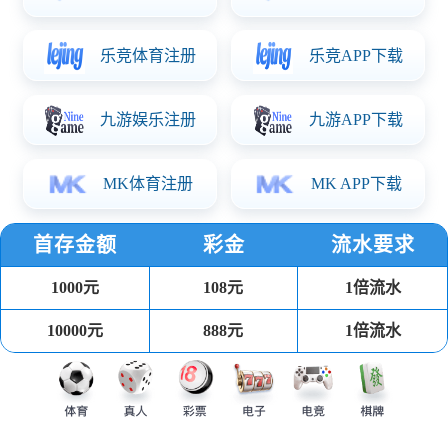
支持账号跨终端同步，收藏与浏览记录实时共享。
推荐系统升级，提升内容匹配精准度。
新增教学板块，提供乐动在线官网视频与图文指引。
v6.2.0
发布于 2025年8月10日
界面优化与核心功能更新：
新增热门内容排行，助你快速关注重点赛事。
账户系统增加等级机制，成长路径更清晰。
夜间模式配色优化，浏览更舒适。
v6.1.3