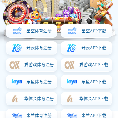
首页
/
体育新闻
/ 正文