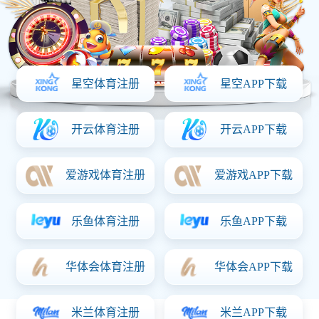
首页
/
体育新闻
/ 正文