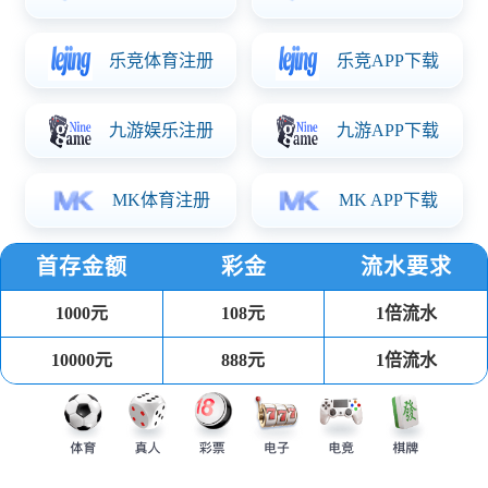
2026-06-08 15:01
66 次阅读
文班亚马防守三秒违例频发，马刺新秀规
则红利何时到期？
圣安东尼奥马刺队的超级新秀维克托·文班亚马，自踏
入NBA赛场以来，便以其惊人的身高、臂展和敏捷性
重新定义了防守端的可能性。然而，随着赛季的深
入，一个颇为尴尬的数据开始浮出水面：文班亚马因
防守三秒违例而被吹罚的次数，在联盟中高居不下。
每一次哨响，都像是规则对天赋的一次“硬核”警告。
这位被寄予厚望的防守大闸，似乎还没有完全适应