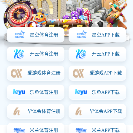
首页
/
体育新闻
/ 正文