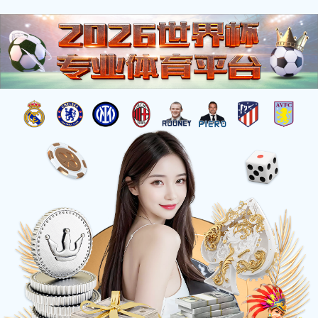
立即注册
乐动在线官网
官网 · 权
威体育数据平台
乐动在线官网 OFFICIAL WEBSITE
自2022年创立以来，
乐动在线官网
致力于为用户提供
包括NBA、英超、欧洲杯、LPL在内的热门赛事直播与
数据服务，广受用户信赖。
立即下载乐动在线官网APP